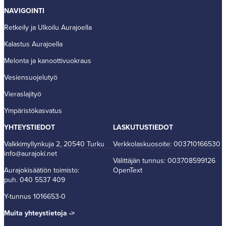
NAVIGOINTI
Retkeily ja Ulkoilu Aurajoella
Kalastus Aurajoella
Melonta ja kanoottivuokraus
Vesiensuojelutyö
Vieraslajityö
Ympäristökasvatus
YHTEYSTIEDOT
LASKUTUSTIEDOT
Valkkimyllynkuja 2, 20540 Turku
Verkkolaskuosoite: 003710166530
info@aurajoki.net
Välittäjän tunnus: 003708599126
Aurajokisäätiön toimisto:
OpenText
puh. 040 5537 409
Y-tunnus 1016653-0
Muita yhteystietoja ->