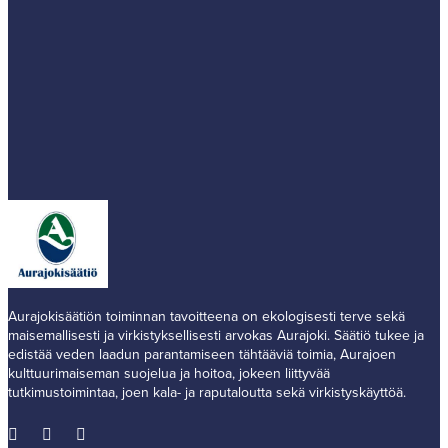
Aurajokisäätiön toiminnan tavoitteena on ekologisesti terve sekä
maisemallisesti ja virkistyksellisesti arvokas Aurajoki. Säätiö tukee ja
edistää veden laadun parantamiseen tähtääviä toimia, Aurajoen
kulttuurimaiseman suojelua ja hoitoa, jokeen liittyvää
tutkimustoimintaa, joen kala- ja raputaloutta sekä virkistyskäyttöä.