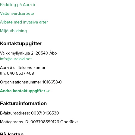
Paddling på Aura å
Vattenvårdsarbete
Arbete med invasiva arter
Miljöutbildning
Kontaktuppgifter
Valkkimyllynkuja 2, 20540 Åbo
info@aurajoki.net
Aura å-stiftelsens kontor:
tfn. 040 5537 409
Organisationsnummer 1016653-0
Andra kontaktuppgifter ->
Fakturainformation
E-fakturaadress: 003710166530
Mottagarens ID: 003708599126 OpenText
På kartan