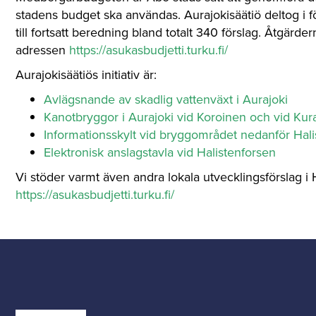
stadens budget ska användas. Aurajokisäätiö deltog i 
till fortsatt beredning bland totalt 340 förslag. Åtgär
adressen
https://asukasbudjetti.turku.fi/
Aurajokisäätiös initiativ är:
Avlägsnande av skadlig vattenväxt i Aurajoki
Kanotbryggor i Aurajoki vid Koroinen och vid Kur
Informationsskylt vid bryggområdet nedanför Hali
Elektronisk anslagstavla vid Halistenforsen
Vi stöder varmt även andra lokala utvecklingsförslag 
https://asukasbudjetti.turku.fi/