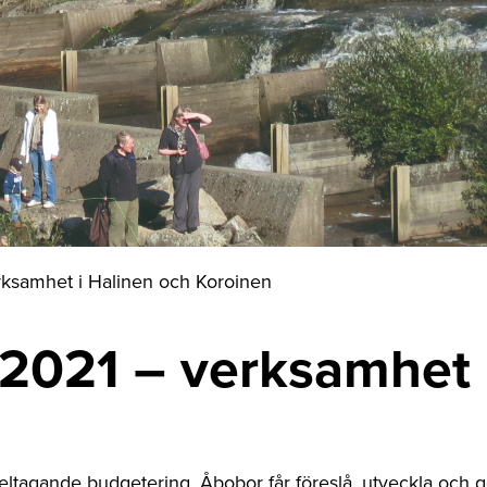
ksamhet i Halinen och Koroinen
021 – verksamhet i
ltagande budgetering. Åbobor får föreslå, utveckla och 