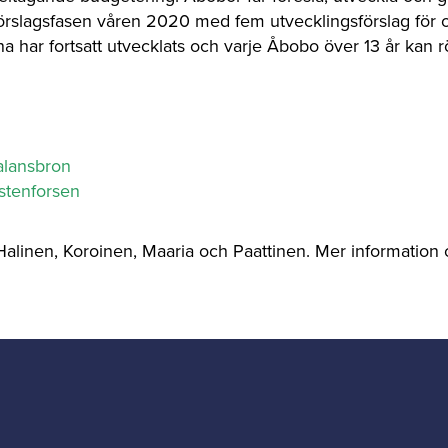
förslagsfasen våren 2020 med fem utvecklingsförslag för 
derna har fortsatt utvecklats och varje Åbobo över 13 år ka
alansbron
stenforsen
i Halinen, Koroinen, Maaria och Paattinen. Mer informatio