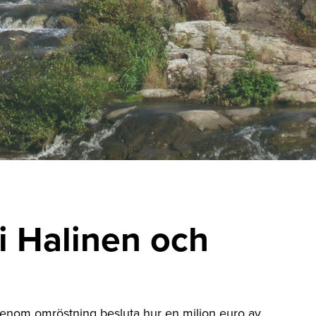
 Halinen och
genom omröstning besluta hur en miljon euro av