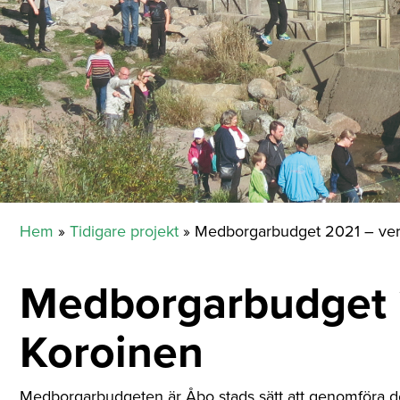
Hem
»
Tidigare projekt
»
Medborgarbudget 2021 – ver
Medborgarbudget 2
Koroinen
Medborgarbudgeten är Åbo stads sätt att genomföra de