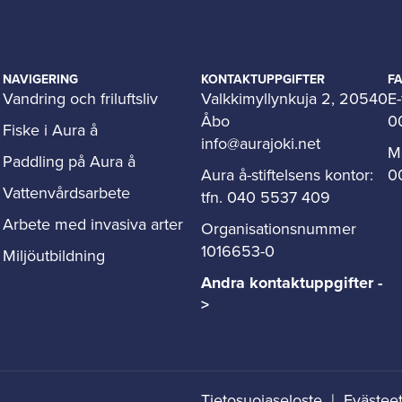
NAVIGERING
KONTAKTUPPGIFTER
F
Vandring och friluftsliv
Valkkimyllynkuja 2, 20540
E-
Åbo
0
Fiske i Aura å
info@aurajoki.net
M
Paddling på Aura å
Aura å-stiftelsens kontor:
0
Vattenvårdsarbete
tfn. 040 5537 409
Arbete med invasiva arter
Organisationsnummer
1016653-0
Miljöutbildning
Andra kontaktuppgifter -
>
Tietosuojaseloste
| Evästee