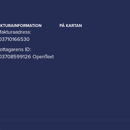
AKTURAINFORMATION
PÅ KARTAN
fakturaadress:
03710166530
ottagarens ID:
03708599126 OpenText
t