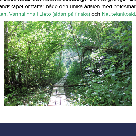
turlandskapet omfattar både den unika ådalen med betesma
kan
,
Vanhalinna i Lieto (sidan på finska)
och
Nautelankoski