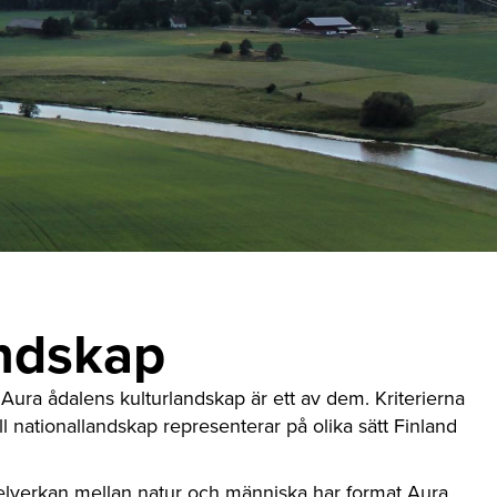
andskap
Aura ådalens kulturlandskap är ett av dem. Kriterierna
ll nationallandskap representerar på olika sätt Finland
lverkan mellan natur och människa har format Aura