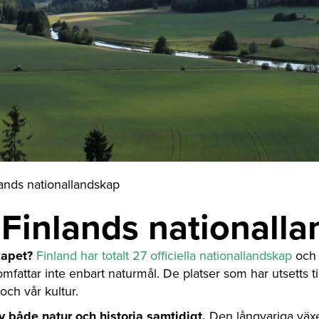
lands nationallandskap
v Finlands nationall
kapet?
Finland har totalt 27 officiella nationallandskap
och 
omfattar inte enbart naturmål. De platser som har utsetts ti
och vår kultur.
v både natur och historia samtidigt.
Den långvariga växe