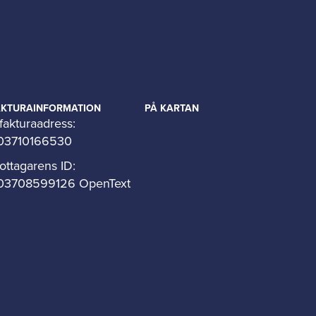
AKTURAINFORMATION
PÅ KARTAN
fakturaadress:
03710166530
ottagarens ID:
03708599126 OpenText