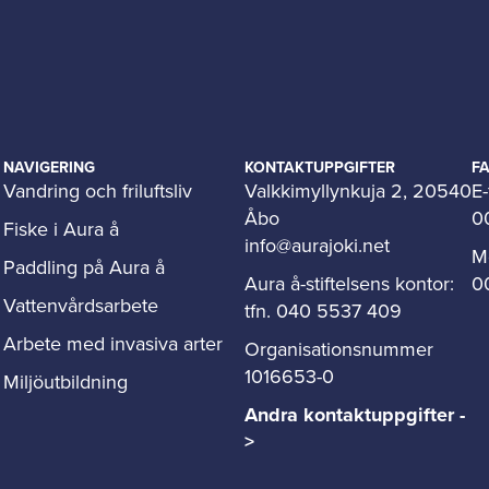
NAVIGERING
KONTAKTUPPGIFTER
F
Vandring och friluftsliv
Valkkimyllynkuja 2, 20540
E-
Åbo
0
Fiske i Aura å
info@aurajoki.net
M
Paddling på Aura å
Aura å-stiftelsens kontor:
0
Vattenvårdsarbete
tfn. 040 5537 409
Arbete med invasiva arter
Organisationsnummer
1016653-0
Miljöutbildning
Andra kontaktuppgifter -
>