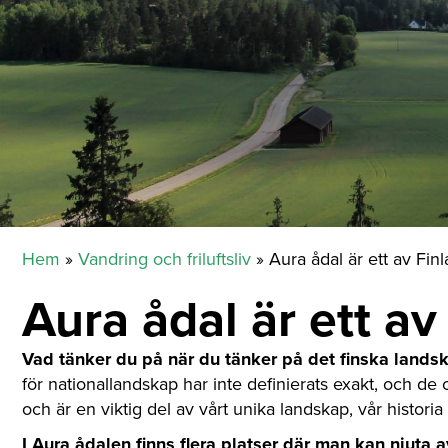
Hem
»
Vandring och friluftsliv
»
Aura ådal är ett av Fin
Aura ådal är ett a
Vad tänker du på när du tänker på det finska lands
för nationallandskap har inte definierats exakt, och de 
och är en viktig del av vårt unika landskap, vår historia 
I Aura ådalen finns flera platser där man kan njuta a