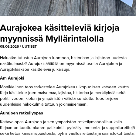
Aurajokea käsitteleviä kirjoja
myynnissä Myllärintalolla
08.06.2026
/
UUTISET
Haluatko tutustua Aurajoen luontoon, historiaan ja lajistoon uudesta
näkökulmasta? Aurajokisäätiöllä on myynnissä useita Aurajokea ja
Aurajokilaaksoa käsitteleviä julkaisuja.
Am Aurajoki
Monikielinen teos tarkastelee Aurajokea ulkopuolisen katseen kautta.
Kirja käsittelee joen maisemaa, lajistoa, historiaa ja merkityksiä sekä
pohtii veden, kielen ja ympäristön välistä suhdetta. Teos tarjoaa
uudenlaisia näkökulmia tuttuun jokimaisemaan.
Aurajoen retkeilyopas
Kattava opas Aurajoen ja sen ympäristön retkeilymahdollisuuksiin.
Kirjaan on koottu alueen patikointi-, pyöräily-, melonta- ja suppailureittejä
sekä tietoa kansallispuistoista, pyhiinvaellusreiteistä ja saaristokohteista.