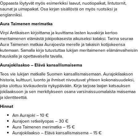
Oppaasta löytyvät myös esimerkiksi laavut, nuotiopaikat, lintutornit,
saunat ja uimapaikat. Osa kirjan sisällöstä on myös ruotsiksi ja
englanniksi.
Aura Taimenen merimatka
Virpi Antikaisen kirjoittama ja kuvittama lasten kuvakirja kertoo
meritaimenen elämästä jokipoikasesta aikuiseksi kalaksi. Tarina seuraa
Aura Taimenen matkaa Aurajoesta merelle ja takaisin kotijokeensa
kutemaan. Samalla kirja tutustuttaa lukijan meritaimenen elämänvaiheisiin
hauskalla ja opettavaisella tavalla.
Aurajokilaakso – Elävä kansallismaisema
Teos vie lukijan matkalle Suomen kansallismaisemaan. Aurajokilaakson
historia, kulttuuri, luonto ja ihmiset nivoutuvat yhteen kokonaisuudeksi,
joka ulottuu kivikaudesta nykypäivään. Kirja tarjoaa laajan katsauksen
jokilaaksoon ja sen merkitykseen osana varsinaissuomalaista maisemaa
ja identiteettiä.
Hinnat
Am Aurajoki – 10 €
Aurajoen retkeilyopas – 30 €
Aura Taimenen merimatka – 15 €
Aurajokilaakso – Elävä kansallismaisema – 15 €