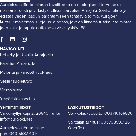
Aurajokisäätiön toiminnan tavoitteena on ekologisesti terve sekä
maisemallisesti ja virkistyksellisesti arvokas Aurajoki. Säätiö tukee ja
edistää veden laadun parantamiseen tähtääviä toimia, Aurajoen
kulttuurimaiseman suojelua ja hoitoa, jokeen liittyvää tutkimustoimintaa,
joen kala- ja raputaloutta sekä virkistyskäyttöä.
NAVIGOINTI
Retkeily ja Ulkoilu Aurajoella
Kalastus Aurajoella
Melonta ja kanoottivuokraus
Vesiensuojelutyö
Vieraslajityö
Ympäristökasvatus
YHTEYSTIEDOT
LASKUTUSTIEDOT
Valkkimyllynkuja 2, 20540 Turku
Verkkolaskuosoite: 003710166530
info@aurajoki.net
Välittäjän tunnus: 003708599126
Aurajokisäätiön toimisto:
OpenText
puh. 040 5537 409