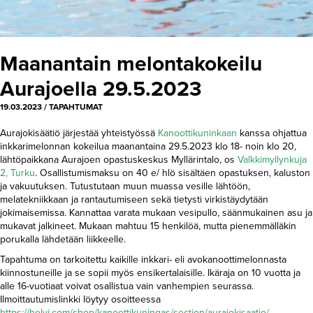
Maanantain melontakokeilu
Aurajoella 29.5.2023
19.03.2023
/
TAPAHTUMAT
Aurajokisäätiö järjestää yhteistyössä
Kanoottikuninkaan
kanssa ohjattua
inkkarimelonnan kokeilua maanantaina 29.5.2023 klo 18- noin klo 20,
lähtöpaikkana Aurajoen opastuskeskus Myllärintalo, os
Valkkimyllynkuja
2, Turku
. Osallistumismaksu on 40 e/ hlö sisältäen opastuksen, kaluston
ja vakuutuksen. Tutustutaan muun muassa vesille lähtöön,
melatekniikkaan ja rantautumiseen sekä tietysti virkistäydytään
jokimaisemissa. Kannattaa varata mukaan vesipullo, säänmukainen asu ja
mukavat jalkineet. Mukaan mahtuu 15 henkilöä, mutta pienemmälläkin
porukalla lähdetään liikkeelle.
Tapahtuma on tarkoitettu kaikille inkkari- eli avokanoottimelonnasta
kiinnostuneille ja se sopii myös ensikertalaisille. Ikäraja on 10 vuotta ja
alle 16-vuotiaat voivat osallistua vain vanhempien seurassa.
Ilmoittautumislinkki löytyy osoitteessa
https://holvi.com/shop/kanoottikuningas/section/aurajokisaatio/