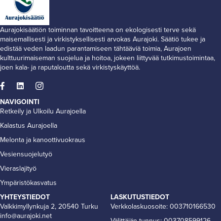
Aurajokisäätiön toiminnan tavoitteena on ekologisesti terve sekä
maisemallisesti ja virkistyksellisesti arvokas Aurajoki. Säätiö tukee ja
edistää veden laadun parantamiseen tähtääviä toimia, Aurajoen
kulttuurimaiseman suojelua ja hoitoa, jokeen liittyvää tutkimustoimintaa,
joen kala- ja raputaloutta sekä virkistyskäyttöä.
NAVIGOINTI
Retkeily ja Ulkoilu Aurajoella
Kalastus Aurajoella
Melonta ja kanoottivuokraus
Vesiensuojelutyö
Vieraslajityö
Ympäristökasvatus
YHTEYSTIEDOT
LASKUTUSTIEDOT
Valkkimyllynkuja 2, 20540 Turku
Verkkolaskuosoite: 003710166530
info@aurajoki.net
Välittäjän tunnus: 003708599126