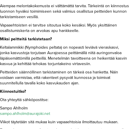
Aiempaa melontakokemusta ei välttämättä tarvita. Tärkeintä on kiinnostus
luonnon hyväksi toimimiseen sekä valmius osallistua peitteiden kunnon
tarkistamiseen vesillä.
Vapaaehtoisten ei tarvitse sitoutua koko kesäksi. Myös yksittäinen
osallistumiskerta on arvokas apu hankkeelle.
Miksi peitteitä tarkistetaan?
Keltalammikki (Nymphoides peltata) on nopeasti leviävä vieraskasvi,
jonka kasvustoja torjutaan Aurajoessa peittämällä niitä auringonvaloa
läpäisemättömillä peitteillä. Menetelmän tavoitteena on heikentää kasvin
kasvua ja kehittää tehokas torjuntakeino virtavesiin.
Peitteiden säännöllinen tarkistaminen on tärkeä osa hanketta. Näin
voidaan varmistaa, että rakenteet pysyvät kunnossa ja toimivat
suunnitellulla tavalla koko kasvukauden ajan.
Kiinnostuitko?
Ota yhteyttä sähköpostitse:
Sampo Ahlholm
sampo.ahlholm@aurajoki.net
Viikot täytetään sitä mukaa kuin vapaaehtoisia ilmoittautuu mukaan.