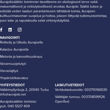
Aurajokisäätiön toiminnan tavoitteena on ekologisesti terve sekä
maisemallisesti ja virkistyksellisesti arvokas Aurajoki. Säätiö tukee ja
edistää veden laadun parantamiseen tähtääviä toimia, Aurajoen
kulttuurimaiseman suojelua ja hoitoa, jokeen liittyvää tutkimustoimintaa,
joen kala- ja raputaloutta sekä virkistyskäyttöä.
NAVIGOINTI
Retkeily ja Ulkoilu Aurajoella
Kalastus Aurajoella
Melonta ja kanoottivuokraus
Vesiensuojelutyö
Vieraslajityö
Ympäristökasvatus
YHTEYSTIEDOT
LASKUTUSTIEDOT
Valkkimyllynkuja 2, 20540 Turku
Verkkolaskuosoite: 003710166530
info@aurajoki.net
Välittäjän tunnus: 003708599126
Aurajokisäätiön toimisto:
OpenText
puh. 040 5537 409