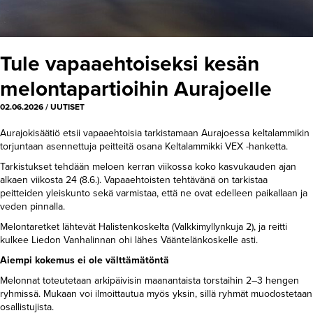
Tule vapaaehtoiseksi kesän
melontapartioihin Aurajoelle
02.06.2026
/
UUTISET
Aurajokisäätiö etsii vapaaehtoisia tarkistamaan Aurajoessa keltalammikin
torjuntaan asennettuja peitteitä osana Keltalammikki VEX -hanketta.
Tarkistukset tehdään meloen kerran viikossa koko kasvukauden ajan
alkaen viikosta 24 (8.6.). Vapaaehtoisten tehtävänä on tarkistaa
peitteiden yleiskunto sekä varmistaa, että ne ovat edelleen paikallaan ja
veden pinnalla.
Melontaretket lähtevät Halistenkoskelta (Valkkimyllynkuja 2), ja reitti
kulkee Liedon Vanhalinnan ohi lähes Vääntelänkoskelle asti.
Aiempi kokemus ei ole välttämätöntä
Melonnat toteutetaan arkipäivisin maanantaista torstaihin 2–3 hengen
ryhmissä. Mukaan voi ilmoittautua myös yksin, sillä ryhmät muodostetaan
osallistujista.