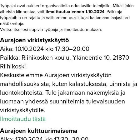
Työpajat ovat auki eri organisaatioita edustaville toimijoille. Mikäli jokin
aiheista kiinnostaa, voit
ilmoittautua
ennen 1.10.2024
. Paikkoja
työpajoihin on rajattu ja valitsemme osallistujat kattamaan laajasti eri
näkökantoja.
Valitse itsellesi sopivin työpaja ja ilmoittaudu mukaan:
Aurajoen virkistyskäyttö
Aika: 10.10.2024 klo 17:30–20:00
Paikka: Riihikosken koulu, Yläneentie 10, 21870
Riihikoski
Keskustelemme Aurajoen virkistyskäytön
mahdollisuuksista, kuten kalastuksesta, uinnista ja
luontokohteista. Tule jakamaan näkemyksiä ja
luomaan yhdessä suunnitelmia tulevaisuuden
virkistyskäytölle.
Ilmoittaudu tästä
Aurajoen kulttuurimaisema
Aika: 17.10.2024 klo 17:30–20:00