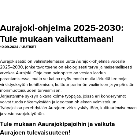
Aurajoki-ohjelma 2025-2030:
Tule mukaan vaikuttamaan!
10.09.2024
/
UUTISET
Aurajokisäätiö on valmistelemassa uutta Aurajoki-ohjelmaa vuosille
2025–2030, jonka tavoitteena on ekologisesti terve ja maisemallisesti
arvokas Aurajoki. Ohjelman painopiste on vesien laadun
parantamisessa, mutta se kattaa myös monia muita tärkeitä teemoja:
virkistyskäytön kehittämisen, kulttuuriperinnön vaalimisen ja ympäristön
monimuotoisuuden turvaamisen.
Järjestämme syksyn aikana kolme työpajaa, joissa eri kohderyhmät
voivat tuoda näkemyksiään ja ideoitaan ohjelman valmisteluun.
Työpajoissa perehdytään Aurajoen virkistyskäyttöön, kulttuurimaisemaan
ja vesiensuojelutyöhön.
Tule mukaan Aaurajokipajoihin ja vaikuta
Aurajoen tulevaisuuteen!