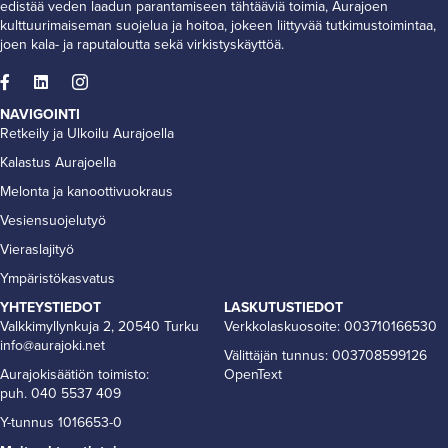
edistää veden laadun parantamiseen tähtääviä toimia, Aurajoen
kulttuurimaiseman suojelua ja hoitoa, jokeen liittyvää tutkimustoimintaa,
joen kala- ja raputaloutta sekä virkistyskäyttöä.
NAVIGOINTI
Retkeily ja Ulkoilu Aurajoella
Kalastus Aurajoella
Melonta ja kanoottivuokraus
Vesiensuojelutyö
Vieraslajityö
Ympäristökasvatus
YHTEYSTIEDOT
LASKUTUSTIEDOT
Valkkimyllynkuja 2, 20540 Turku
Verkkolaskuosoite: 003710166530
info@aurajoki.net
Välittäjän tunnus: 003708599126
Aurajokisäätiön toimisto:
OpenText
puh. 040 5537 409
Y-tunnus 1016653-0