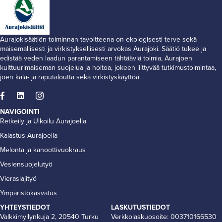
Aurajokisäätiön toiminnan tavoitteena on ekologisesti terve sekä
maisemallisesti ja virkistyksellisesti arvokas Aurajoki. Säätiö tukee ja
edistää veden laadun parantamiseen tähtääviä toimia, Aurajoen
kulttuurimaiseman suojelua ja hoitoa, jokeen liittyvää tutkimustoimintaa,
joen kala- ja raputaloutta sekä virkistyskäyttöä.
NAVIGOINTI
Retkeily ja Ulkoilu Aurajoella
Kalastus Aurajoella
Melonta ja kanoottivuokraus
Vesiensuojelutyö
Vieraslajityö
Ympäristökasvatus
YHTEYSTIEDOT
LASKUTUSTIEDOT
Valkkimyllynkuja 2, 20540 Turku
Verkkolaskuosoite: 003710166530