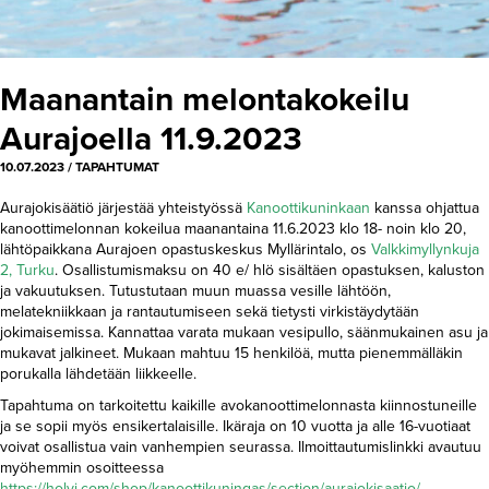
Maanantain melontakokeilu
Aurajoella 11.9.2023
10.07.2023
/
TAPAHTUMAT
Aurajokisäätiö järjestää yhteistyössä
Kanoottikuninkaan
kanssa ohjattua
kanoottimelonnan kokeilua maanantaina 11.6.2023 klo 18- noin klo 20,
lähtöpaikkana Aurajoen opastuskeskus Myllärintalo, os
Valkkimyllynkuja
2, Turku
. Osallistumismaksu on 40 e/ hlö sisältäen opastuksen, kaluston
ja vakuutuksen. Tutustutaan muun muassa vesille lähtöön,
melatekniikkaan ja rantautumiseen sekä tietysti virkistäydytään
jokimaisemissa. Kannattaa varata mukaan vesipullo, säänmukainen asu ja
mukavat jalkineet. Mukaan mahtuu 15 henkilöä, mutta pienemmälläkin
porukalla lähdetään liikkeelle.
Tapahtuma on tarkoitettu kaikille avokanoottimelonnasta kiinnostuneille
ja se sopii myös ensikertalaisille. Ikäraja on 10 vuotta ja alle 16-vuotiaat
voivat osallistua vain vanhempien seurassa. Ilmoittautumislinkki avautuu
myöhemmin osoitteessa
https://holvi.com/shop/kanoottikuningas/section/aurajokisaatio/