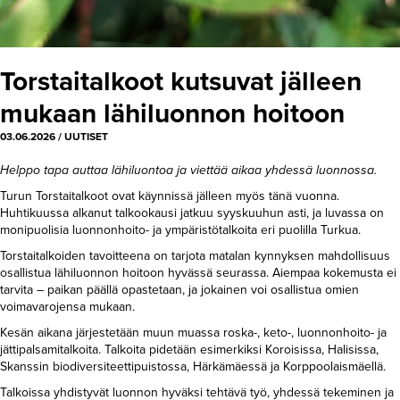
Torstaitalkoot kutsuvat jälleen
mukaan lähiluonnon hoitoon
03.06.2026
/
UUTISET
Helppo tapa auttaa lähiluontoa ja viettää aikaa yhdessä luonnossa.
Turun Torstaitalkoot ovat käynnissä jälleen myös tänä vuonna.
Huhtikuussa alkanut talkookausi jatkuu syyskuuhun asti, ja luvassa on
monipuolisia luonnonhoito- ja ympäristötalkoita eri puolilla Turkua.
Torstaitalkoiden tavoitteena on tarjota matalan kynnyksen mahdollisuus
osallistua lähiluonnon hoitoon hyvässä seurassa. Aiempaa kokemusta ei
tarvita – paikan päällä opastetaan, ja jokainen voi osallistua omien
voimavarojensa mukaan.
Kesän aikana järjestetään muun muassa roska-, keto-, luonnonhoito- ja
jättipalsamitalkoita. Talkoita pidetään esimerkiksi Koroisissa, Halisissa,
Skanssin biodiversiteettipuistossa, Härkämäessä ja Korppoolaismäellä.
Talkoissa yhdistyvät luonnon hyväksi tehtävä työ, yhdessä tekeminen ja