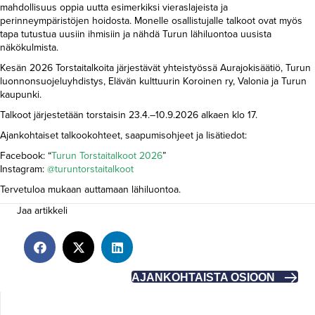
mahdollisuus oppia uutta esimerkiksi vieraslajeista ja
perinneympäristöjen hoidosta. Monelle osallistujalle talkoot ovat myös
tapa tutustua uusiin ihmisiin ja nähdä Turun lähiluontoa uusista
näkökulmista.
Kesän 2026 Torstaitalkoita järjestävät yhteistyössä Aurajokisäätiö, Turun
luonnonsuojeluyhdistys, Elävän kulttuurin Koroinen ry, Valonia ja Turun
kaupunki.
Talkoot järjestetään torstaisin 23.4.–10.9.2026 alkaen klo 17.
Ajankohtaiset talkookohteet, saapumisohjeet ja lisätiedot:
Facebook: “
Turun Torstaitalkoot 2026
”
Instagram:
@turuntorstaitalkoot
Tervetuloa mukaan auttamaan lähiluontoa.
Jaa artikkeli
AJANKOHTAISTA OSIOON