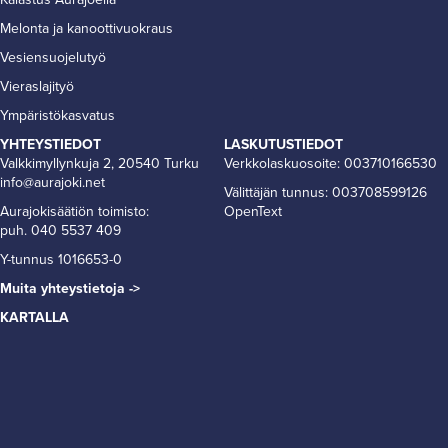
Melonta ja kanoottivuokraus
Vesiensuojelutyö
Vieraslajityö
Ympäristökasvatus
YHTEYSTIEDOT
LASKUTUSTIEDOT
Valkkimyllynkuja 2, 20540 Turku
Verkkolaskuosoite: 003710166530
info@aurajoki.net
Välittäjän tunnus: 003708599126
Aurajokisäätiön toimisto:
OpenText
puh. 040 5537 409
Y-tunnus 1016653-0
Muita yhteystietoja ->
KARTALLA