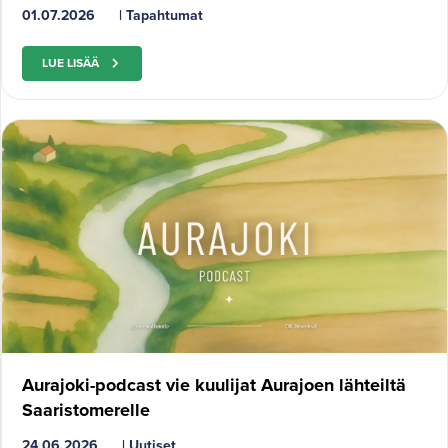
01.07.2026
|
Tapahtumat
LUE LISÄÄ
Aurajoki-podcast vie kuulijat Aurajoen lähteiltä
Saaristomerelle
24.06.2026
|
Uutiset