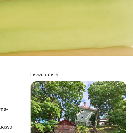
Lisää uutisia
uma-
muassa