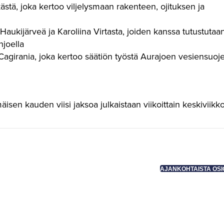
stä, joka kertoo viljelysmaan rakenteen, ojituksen ja
aukijärveä ja Karoliina Virtasta, joiden kanssa tutustutaa
njoella
Cagirania, joka kertoo säätiön työstä Aurajoen vesiensuoje
isen kauden viisi jaksoa julkaistaan viikoittain keskiviikko
AJANKOHTAISTA OS