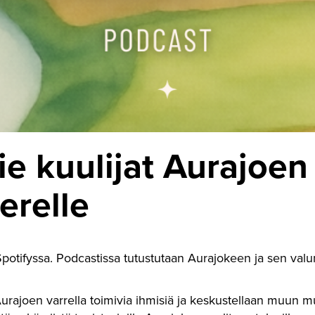
ie kuulijat Aurajoen
erelle
 Spotifyssa. Podcastissa tutustutaan Aurajokeen ja sen val
Aurajoen varrella toimivia ihmisiä ja keskustellaan muun 