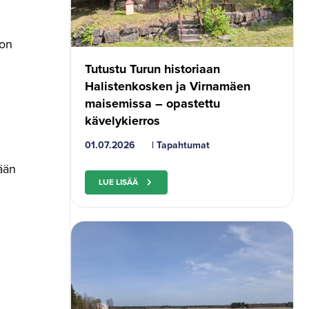
 on
Tutustu Turun historiaan
Halistenkosken ja Virnamäen
maisemissa – opastettu
kävelykierros
01.07.2026
|
Tapahtumat
ään
LUE LISÄÄ