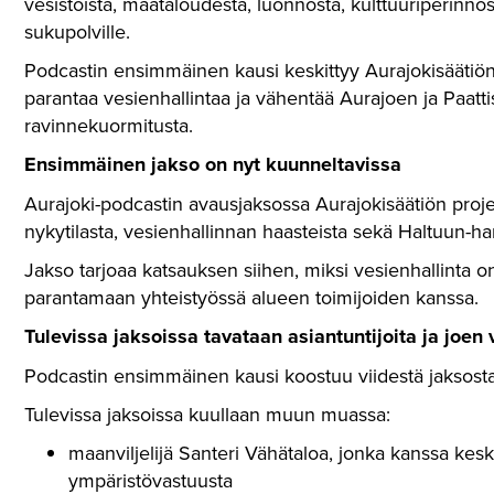
vesistöistä, maataloudesta, luonnosta, kulttuuriperinnöstä
sukupolville.
Podcastin ensimmäinen kausi keskittyy Aurajokisäätiö
parantaa vesienhallintaa ja vähentää Aurajoen ja Paat
ravinnekuormitusta.
Ensimmäinen jakso on nyt kuunneltavissa
Aurajoki-podcastin avausjaksossa Aurajokisäätiön proje
nykytilasta, vesienhallinnan haasteista sekä Haltuun-han
Jakso tarjoaa katsauksen siihen, miksi vesienhallinta o
parantamaan yhteistyössä alueen toimijoiden kanssa.
Tulevissa jaksoissa tavataan asiantuntijoita ja joen 
Podcastin ensimmäinen kausi koostuu viidestä jaksosta, j
Tulevissa jaksoissa kuullaan muun muassa:
maanviljelijä Santeri Vähätaloa, jonka kanssa kes
ympäristövastuusta