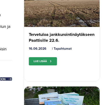
n
lun ja
Tervetuloa jankkurointinäytökseen
Paattisille 22.6.
isin
16.06.2026
|
Tapahtumat
LUE LISÄÄ
IOON