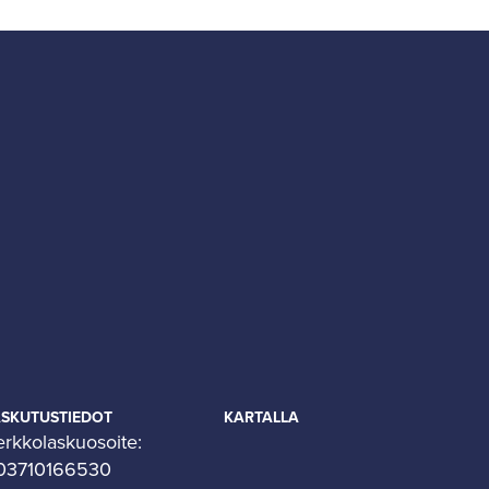
ASKUTUSTIEDOT
KARTALLA
erkkolaskuosoite:
03710166530