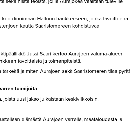
 sekä niistä teoista, joilla Aurajokea vaalitaan tuleville
n koordinoimaan Haltuun-hankkeeseen, jonka tavoitteena
tistenjoen kautta Saaristomereen kohdistuvaa
ktipäällikkö Jussi Saari kertoo Aurajoen valuma-alueen
kkeen tavoitteista ja toimenpiteistä.
n tärkeää ja miten Aurajoen sekä Saaristomeren tilaa pyrit
varren toimijoita
oista uusi jakso julkaistaan keskiviikkoisin.
kustellaan elämästä Aurajoen varrella, maataloudesta ja