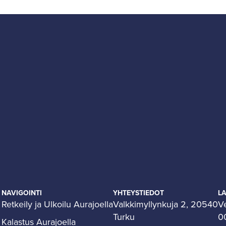
NAVIGOINTI
YHTEYSTIEDOT
L
Retkeily ja Ulkoilu Aurajoella
Valkkimyllynkuja 2, 20540
V
Turku
0
Kalastus Aurajoella