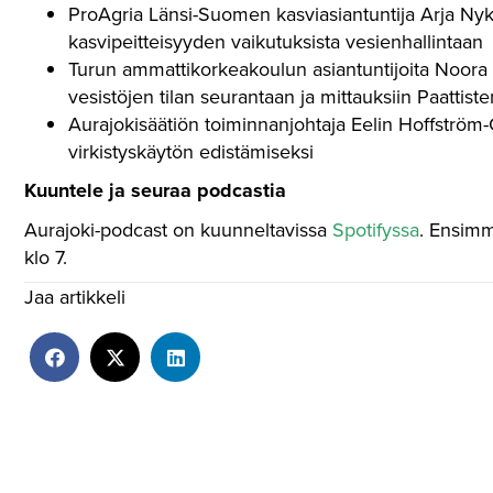
ProAgria Länsi-Suomen kasviasiantuntija Arja Nykä
kasvipeitteisyyden vaikutuksista vesienhallintaan
Turun ammattikorkeakoulun asiantuntijoita Noora H
vesistöjen tilan seurantaan ja mittauksiin Paattiste
Aurajokisäätiön toiminnanjohtaja Eelin Hoffström-
virkistyskäytön edistämiseksi
Kuuntele ja seuraa podcastia
Aurajoki-podcast on kuunneltavissa
Spotifyssa
. Ensimmä
klo 7.
Jaa artikkeli